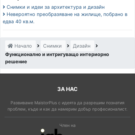
Снимки и идеи за архитектура и дизайн
Невероятно преобразяване на жилище, побрано в
едва 40 кв.м.
Начало
Снимки
Дизайн
Функционално и интригуващо интериорно
решение
ЗА НАС
Развиваме MaistorPlus с идеята да разрешим познатия
проблем, къде и как да намерим добър професионалист.
Член на