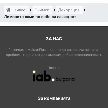
Начало
Снимки
Декорация
Лимоните сами по себе си са акцент
ЗА НАС
Развиваме MaistorPlus с идеята да разрешим познатия
проблем, къде и как да намерим добър професионалист.
Член на
За компанията