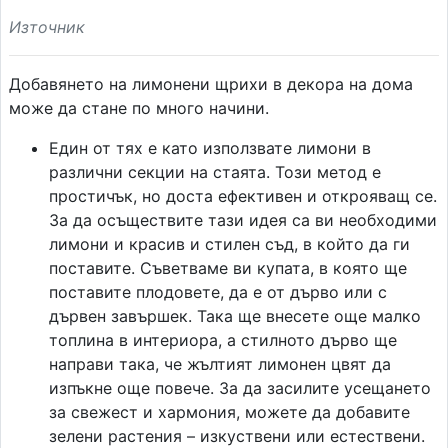
Източник
Добавянето на лимонени щрихи в декора на дома
може да стане по много начини.
Един от тях е като използвате лимони в
различни секции на стаята. Този метод е
простичък, но доста ефективен и открояващ се.
За да осъществите тази идея са ви необходими
лимони и красив и стилен съд, в който да ги
поставите. Съветваме ви купата, в която ще
поставите плодовете, да е от дърво или с
дървен завършек. Така ще внесете още малко
топлина в интериора, а стилното дърво ще
направи така, че жълтият лимонен цвят да
изпъкне още повече. За да засилите усещането
за свежест и хармония, можете да добавите
зелени растения – изкуствени или естествени.