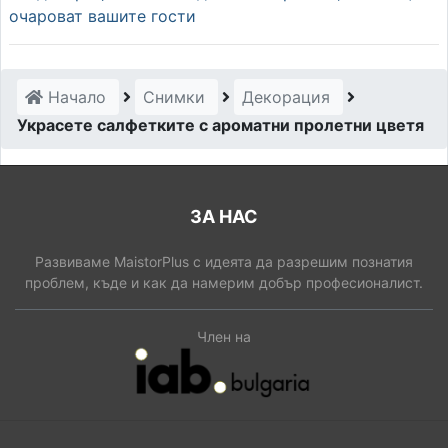
очароват вашите гости
Начало
Снимки
Декорация
Украсете салфетките с ароматни пролетни цветя
ЗА НАС
Развиваме MaistorPlus с идеята да разрешим познатия
проблем, къде и как да намерим добър професионалист.
Член на