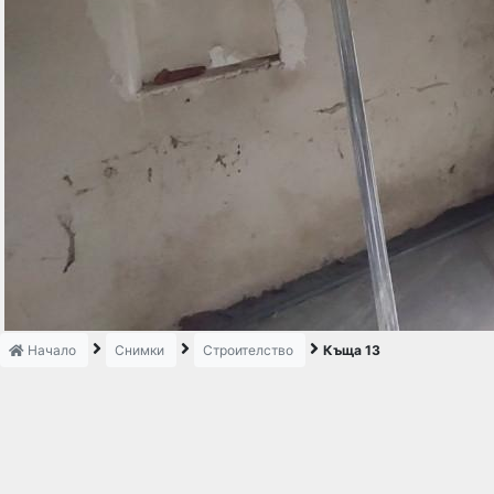
Начало
Снимки
Строителство
Къща 13