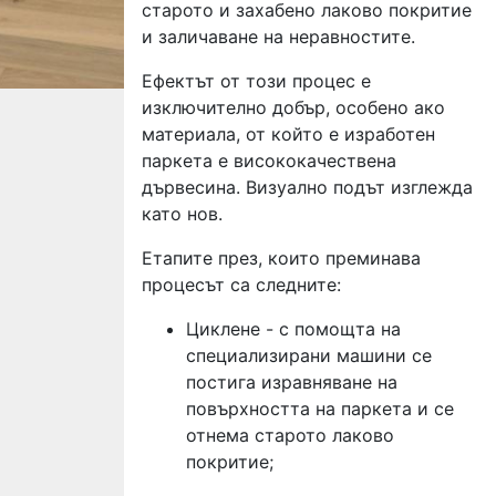
старото и захабено лаково покритие
и заличаване на неравностите.
Ефектът от този процес е
изключително добър, особено ако
материала, от който е изработен
паркета е висококачествена
дървесина. Визуално подът изглежда
като нов.
Етапите през, които преминава
процесът са следните:
Циклене - с помощта на
специализирани машини се
постига изравняване на
повърхността на паркета и се
отнема старото лаково
покритие;