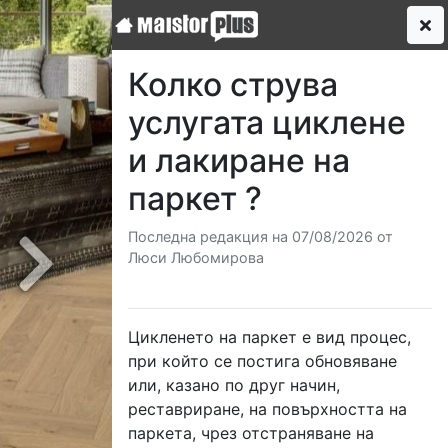
Колко струва
услугата циклене
и лакиране на
паркет ?
Последна редакция на 07/08/2026 от
Люси Любомирова
Next
Цикленето на паркет е вид процес,
при който се постига обновяване
или, казано по друг начин,
реставриране, на повърхността на
паркета, чрез отстраняване на