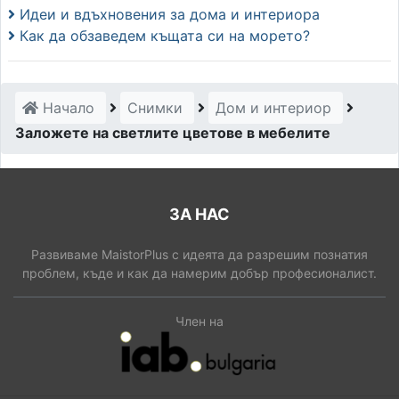
Идеи и вдъхновения за дома и интериора
Как да обзаведем къщата си на морето?
Начало
Снимки
Дом и интериор
Заложете на светлите цветове в мебелите
ЗА НАС
Развиваме MaistorPlus с идеята да разрешим познатия
проблем, къде и как да намерим добър професионалист.
Член на