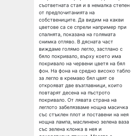
съответната стая и в немалка степен
от предпочитанията на
собствениците. Да видим на какви
цветове са се спрели например при
спалнята, показана на голямата
снимка отляво. В дясната част
виждаме голямо легло, застлано с
бяло покривало, върху което има
покривало на червени цветя на бял
фон. На фона на средно високо табло
за легло в кремаво бял цвят се
открояват две възглавници, които
повтарят десена на пъстрото
покривало. От лявата страна на
леглото забелязваме нощна масичка
със стъклен плот и поставени на нея
нощна лампа, маслинено зелена ваза
със зелена клонка в нея и