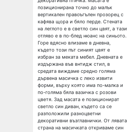
декоративна птичка. Масата е
позиционирана точно до малък
вертикален правоъгълен прозорец с
кафява щора и бяло перде. Стената
на леглото е в светло син цвят, а тази
отляво е в по-блед нюанс на синьото.
Горе вдясно влизаме в дневна,
където този път синият цвят е
избран за меката мебел. Дневната е
издържана във внтидж стил, в
средата виждаме средно голяма
дървена масичка с леко извити
форми, върху която има по-малка и
по-голяма бяла вазичка с розови
цветя. Зад масата е позиционират
светло син диван, където са се
разположили разноцветни
декоративни възглавнички. От лявата
страна на масичката откриваме син