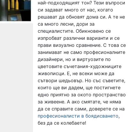
най-подходящият тон? Тези въпроси
си задават много от нас, когато
решават да обновят дома си. А те не
са много лесни, дори за
специалистите. Обикновено се
изпробват различни варианти и се
прави визуално сравнение. С това се
занимават не само професионалните
дизайнери, но и виртуозите по
цветовите съчетания-художниците
живописци. Е, не всеки може да
сътвори шедьовър. Но със съветите,
които ще ви дадем, ще постигнете
едно приятно за окото пространство
за живеене. А ако смятате, че няма
да се справите сами, доверете се на
професионалисти в боядисването
,
без да се колебаете!