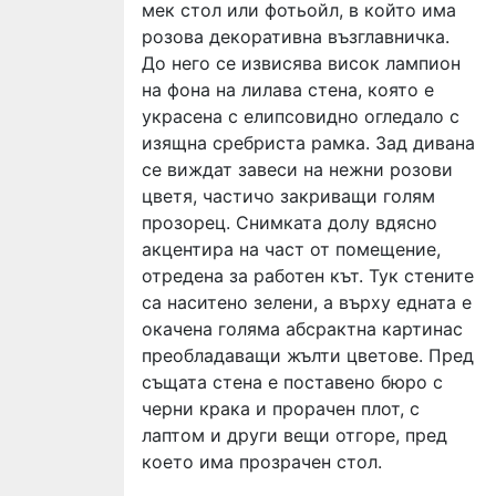
мек стол или фотьойл, в който има
розова декоративна възглавничка.
До него се извисява висок лампион
на фона на лилава стена, която е
украсена с елипсовидно огледало с
изящна сребриста рамка. Зад дивана
се виждат завеси на нежни розови
цветя, частичо закриващи голям
прозорец. Снимката долу вдясно
акцентира на част от помещение,
отредена за работен кът. Тук стените
са наситено зелени, а върху едната е
окачена голяма абсрактна картинас
преобладаващи жълти цветове. Пред
същата стена е поставено бюро с
черни крака и прорачен плот, с
лаптом и други вещи отгоре, пред
което има прозрачен стол.