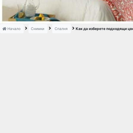
Начало
Снимки
Спалня
Как да изберете подходящи цв