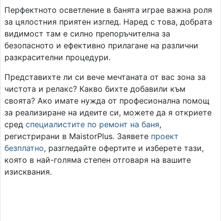
Перфектното осветление в банята играе важна роля
за цялостния приятен изглед. Наред с това, добрата
видимост там е силно препоръчителна за
безопасното и ефективно прилагане на различни
разкрасителни процедури.
Представихте ли си вече мечтаната от вас зона за
чистота и релакс? Какво бихте добавили към
своята? Ако имате нужда от професионална помощ
за реализиране на идеите си, можете да я откриете
сред
специалистите по ремонт на баня
,
регистрирани в MaistorPlus. Заявете
проект
безплатно
, разгледайте офертите и изберете тази,
която в най-голяма степен отговаря на вашите
изисквания.