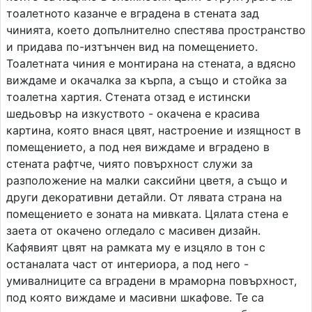
тоалетното казанче е вградена в стената зад
чинията, което допълнително спестява пространство
и придава по-изтънчен вид на помещението.
Тоалетната чиния е монтирана на стената, а вдясно
виждаме и окачалка за кърпа, а също и стойка за
тоалетна хартия. Стената отзад е истински
шедьовър на изкуството - окачена е красива
картина, която внася цвят, настроение и изящност в
помещението, а под нея виждаме и вградено в
стената рафтче, чиято повърхност служи за
разположение на малки саксийни цветя, а също и
други декоративни детайли. От лявата страна на
помещението е зоната на мивката. Цялата стена е
заета от окачено огледало с масивен дизайн.
Кафявият цвят на рамката му е изцяло в тон с
останалата част от интериора, а под него -
умивалниците са вградени в мраморна повърхност,
под която виждаме и масивни шкафове. Те са