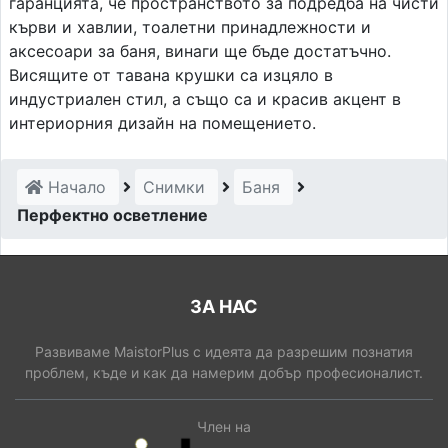
гаранцията, че пространството за подредба на чисти
кърви и хавлии, тоалетни принадлежности и
аксесоари за баня, винаги ще бъде достатъчно.
Висящите от тавана крушки са изцяло в
индустриален стил, а също са и красив акцент в
интериорния дизайн на помещението.
Начало
Снимки
Баня
Перфектно осветление
ЗА НАС
Развиваме MaistorPlus с идеята да разрешим познатия
проблем, къде и как да намерим добър професионалист.
Член на