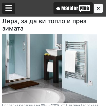
Лира, за да ви топло и през
зимата
Аз съм майстор
Търся майстор
Последна редакция на 09/08/2026 от Павлина Георгиева