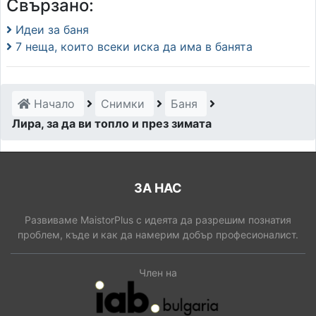
Свързано:
Идеи за баня
7 неща, които всеки иска да има в банята
Начало
Снимки
Баня
Лира, за да ви топло и през зимата
ЗА НАС
Развиваме MaistorPlus с идеята да разрешим познатия
проблем, къде и как да намерим добър професионалист.
Член на