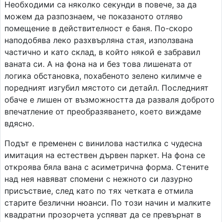
Необходими са няколко секунди в повече, за да
можем да разпознаем, че показаното отляво
помещение в действителност е баня. По-скоро
наподобява леко разхвърляна стая, използвана
частично и като склад, в който някой е забравил
ваната си. А на фона на и без това лишената от
логика обстановка, похабеното зелено килимче е
поредният изгубил мястото си детайл. Последният
обаче е лишен от възможността да разваля доброто
впечатление от преобразяването, което виждаме
вдясно.
Подът е пременен с винилова настилка с чудесна
имитация на естествен дървен паркет. На фона се
откроява бяла вана с асиметрична форма. Стените
над нея навяват спомени с нежното си лазурно
присъствие, след като по тях четката е отмила
старите безлични нюанси. По този начин и малките
квадратни прозорчета успяват да се превърнат в