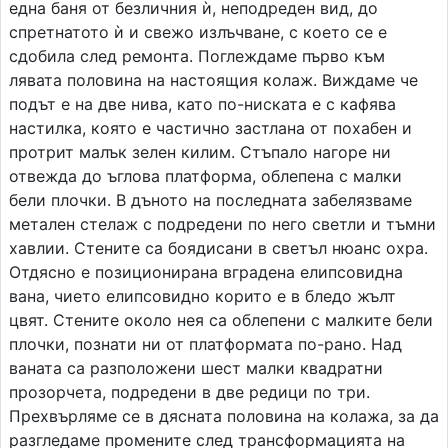
една баня от безличния ѝ, неподреден вид, до
спретнатото ѝ и свежо излъчване, с което се е
сдобила след ремонта. Поглеждаме първо към
лявата половина на настоящия колаж. Виждаме че
подът е на две нива, като по-ниската е с кафява
настилка, която е частично застлана от похабен и
протрит малък зелен килим. Стъпало нагоре ни
отвежда до ъглова платформа, облепена с малки
бели плочки. В дъното на последната забелязваме
метален стелаж с подредени по него светли и тъмни
хавлии. Стените са боядисани в светъл нюанс охра.
Отдясно е позиционирана вградена елипсовидна
вана, чието елипсовидно корито е в бледо жълт
цвят. Стените около нея са облепени с малките бели
плочки, познати ни от платформата по-рано. Над
ваната са разположени шест малки квадратни
прозорчета, подредени в две редици по три.
Прехвърляме се в дясната половина на колажа, за да
разгледаме промените след трансформацията на