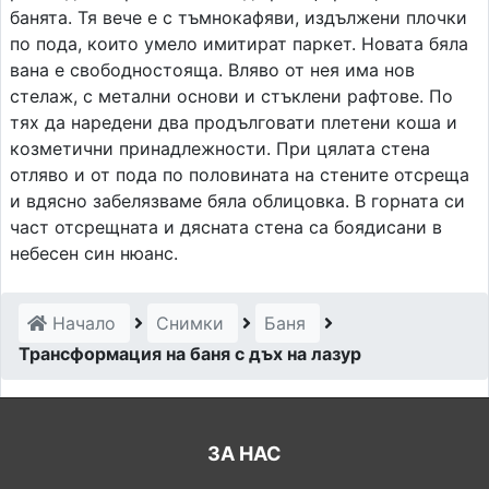
банята. Тя вече е с тъмнокафяви, издължени плочки
по пода, които умело имитират паркет. Новата бяла
вана е свободностояща. Вляво от нея има нов
стелаж, с метални основи и стъклени рафтове. По
тях да наредени два продълговати плетени коша и
козметични принадлежности. При цялата стена
отляво и от пода по половината на стените отсреща
и вдясно забелязваме бяла облицовка. В горната си
част отсрещната и дясната стена са боядисани в
небесен син нюанс.
Начало
Снимки
Баня
Трансформация на баня с дъх на лазур
ЗА НАС