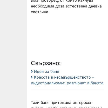
има прозорец, от който нахлува
необходима доза естествена дневна
светлина.
Свързано:
Идеи за баня
Красота в несъвършенството -
индустриализмът, разгърнат в банята
Тази баня притежава интересен