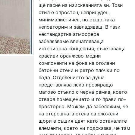
ще пасне на изискванията ви. Този
стил е опростен, непринуден,
минималистичен, но също така
неповторим и завладяващ. В тази
нестандартна атмосфера
забелязваме впечатляваща
интериорна концепция, съчетаваща
красиви оранжево-медни
компоненти на фона на оголени
бетонни стени и ретро плочки по
пода. Отделението за душа
представлява леко прозиращо
матово стъкло с черна рамка, което
отваря помещението и го прави по-
просторно. Можем да забележим, че
на отсрещната стена са сложени
щори в същия цвят като останалите
елементи, което ни подсказва, че там