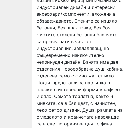
дизайн, комбиниращ минимализъм с
индустриален дизайн и интересни
аксесоари/компоненти, вложени в
обзавеждането. Стените са изцяло
бетонни, без шпакловка, без боя.
Чистите оголени бетонни блокчета
са превърнати в част от
индустриалния, завладяващ, но
същевременно изключително
непринуден дизайн. Банята има две
отделения - своеобразна душ-кабина,
отделена само с фино мат стъкло.
Подът представлява настилка от
плочки с интересни форми в кафяво
и бяло. Самата тоалетна, както и
мивката, са в бял цвят, с изчистен,
леко ретро дизайн. Душа, рамката на
огледалото и кранчетата навсякъде
са в светло оранжев цвят с фина