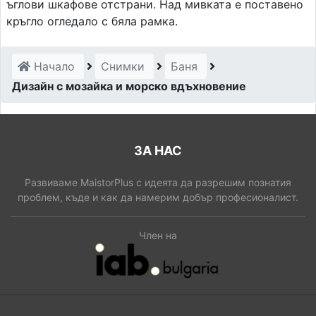
ъглови шкафове отстрани. Над мивката е поставено
кръгло огледало с бяла рамка.
Начало
Снимки
Баня
Дизайн с мозайка и морско вдъхновение
ЗА НАС
Развиваме MaistorPlus с идеята да разрешим познатия
проблем, къде и как да намерим добър професионалист.
Член на