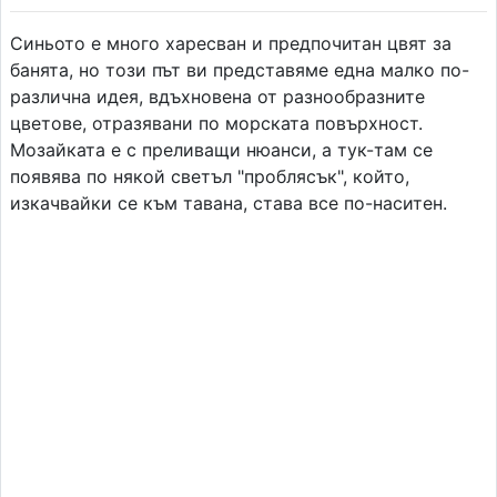
Синьото е много харесван и предпочитан цвят за
банята, но този път ви представяме една малко по-
различна идея, вдъхновена от разнообразните
цветове, отразявани по морската повърхност.
Мозайката е с преливащи нюанси, а тук-там се
появява по някой светъл "проблясък", който,
изкачвайки се към тавана, става все по-наситен.