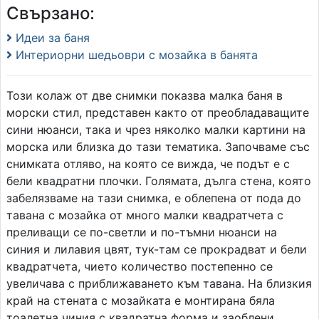
Свързано:
Идеи за баня
Интериорни шедьоври с мозайка в банята
Този колаж от две снимки показва малка баня в
морски стил, представен както от преобладаващите
сини нюанси, така и чрез няколко малки картини на
морска или близка до тази тематика. Започваме със
снимката отляво, на която се вижда, че подът е с
бели квадратни плочки. Голямата, дълга стена, която
забелязваме на тази снимка, е облепена от пода до
тавана с мозайка от много малки квадратчета с
преливащи се по-светли и по-тъмни нюанси на
синия и лилавия цвят, тук-там се прокрадват и бели
квадратчета, чието количество постепенно се
увеличава с приближаването към тавана. На близкия
край на стената с мозайката е монтирана бяла
тоалетна чиния с квадратна форма и заоблени