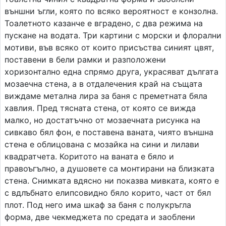
външни ъгли, която по всяко вероятност е конзолна.
Тоалетното казанче е вградено, с два режима на
пускане на водата. Три картини с морски и флорални
мотиви, във всяко от които присъства синият цвят,
поставени в бели рамки и разположени
хоризонтално една спрямо друга, украсяват дългата
мозаечна стена, а в отдалечения край на същата
виждаме метална лира за баня с преметната бяла
хавлия. Пред тясната стена, от която се вижда
малко, но достатъчно от мозаечната рисунка на
сивкаво бял фон, е поставена ваната, чиято външна
стена е облицована с мозайка на сини и лилави
квадратчета. Коритото на ваната е бяло и
правоъгълно, а душовете са монтирани на близката
стена. Снимката вдясно ни показва мивката, която е
с вдлъбнато елипсовидно бяло корито, част от бял
плот. Под него има шкаф за баня с полукръгла
форма, две чекмеджета по средата и заоблени