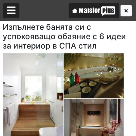
Изпълнете банята си с
успокояващо обаяние с 6 идеи
Аз съм майстор
за интериор в СПА стил
Търся майстор