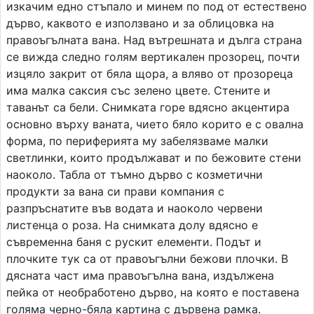
изкачим едно стъпало и минем по под от естествено
дърво, каквото е използвано и за облицовка на
правоъгълната вана. Над вътрешната и дълга страна
се вижда следно голям вертикален прозорец, почти
изцяло закрит от бяла щора, а вляво от прозореца
има малка саксия със зелено цвете. Стените и
таванът са бели. Снимката горе вдясно акцентира
основно върху ваната, чието бяло корито е с овална
форма, по периферията му забелязваме малки
светлинки, които продължават и по бежовите стени
наоколо. Табла от тъмно дърво с козметични
продукти за вана си прави компания с
разпръснатите във водата и наоколо червени
листенца о роза. На снимката долу вдясно е
съвременна баня с рускит елементи. Подът и
плочките тук са от правоъгълни бежови плочки. В
дясната част има правоъгълна вана, издължена
пейка от необработено дърво, на която е поставена
голяма черно-бяла картина с дървена рамка.