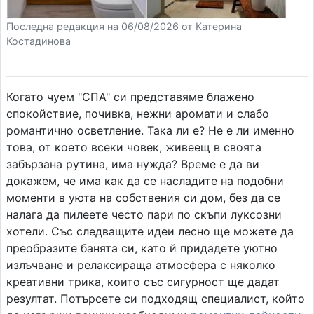
Последна редакция на 06/08/2026 от Катерина
Костадинова
Когато чуем "СПА" си представяме блажено
спокойствие, почивка, нежни аромати и слабо
романтично осветление. Така ли е? Не е ли именно
това, от което всеки човек, живеещ в своята
забързана рутина, има нужда? Време е да ви
докажем, че има как да се насладите на подобни
моменти в уюта на собствения си дом, без да се
налага да пилеете често пари по скъпи луксозни
хотели. Със следващите идеи лесно ще можете да
преобразите банята си, като й придадете уютно
излъчване и релаксираща атмосфера с няколко
креативни трика, които със сигурност ще дадат
резултат. Потърсете си подходящ специалист, който