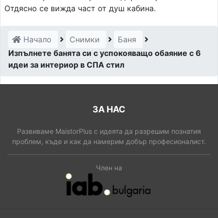
Отдясно се вижда част от душ кабина.
Начало
Снимки
Баня
Изпълнете банята си с успокояващо обаяние с 6
идеи за интериор в СПА стил
ЗА НАС
Развиваме MaistorPlus с идеята да разрешим познатия
проблем, къде и как да намерим добър професионалист.
Член на