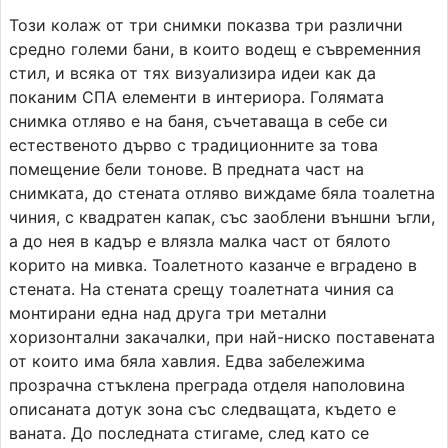
Този колаж от три снимки показва три различни
средно големи бани, в които водещ е съвременния
стил, и всяка от тях визуализира идеи как да
поканим СПА елементи в интериора. Голямата
снимка отляво е на баня, съчетаваща в себе си
естественото дърво с традиционните за това
помещение бели тонове. В предната част на
снимката, до стената отляво виждаме бяла тоалетна
чиния, с квадратен капак, със заоблени външни ъгли,
а до нея в кадър е влязла малка част от бялото
корито на мивка. Тоалетното казанче е вградено в
стената. На стената срещу тоалетната чиния са
монтирани една над друга три метални
хоризонтални закачалки, при най-ниско поставената
от които има бяла хавлия. Едва забележима
прозрачна стъклена преграда отделя наполовина
описаната дотук зона със следващата, където е
ваната. До последната стигаме, след като се