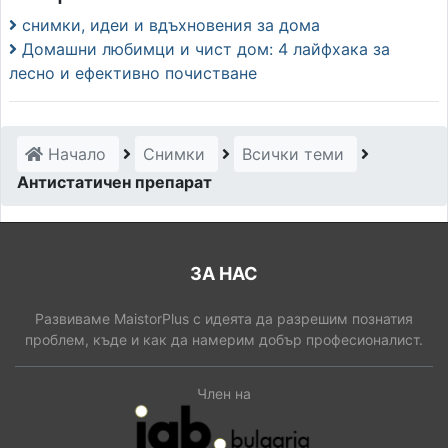
снимки, идеи и вдъхновения за дома
Домашни любимци и чист дом: 4 лайфхака за
лесно и ефективно почистване
Начало
Снимки
Всички теми
Антистатичен препарат
ЗА НАС
Развиваме MaistorPlus с идеята да разрешим познатия
проблем, къде и как да намерим добър професионалист.
Член на