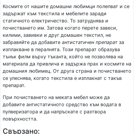
Космите от нашите домашни любимци полепват и се
задържат към текстила и мебелите заради
статичното електричество. То затруднява и
почистването им. Затова когато перете завеси,
килими, завивки и друг домашен текстил, не
забравяйте да добавите
антистатичен препарат
за
изплакване в пералнята. Този препарат образува
тънък филм върху тъканта, който не позволява на
материала да привлича и задържа прах и космите на
домашния любимец. От друга страна и почистването
се улеснява, когато текстила е изплакнат с такъв
препарат.
При почистването на меката мебел може да
добавите антистатичното средство към водата в
пулверизатора и да напръскате с разтвора
повърхността.
Свързано: