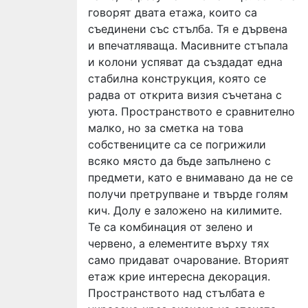
говорят двата етажа, които са
съединени със стълба. Тя е дървена
и впечатляваща. Масивните стъпала
и колони успяват да създадат една
стабилна конструкция, която се
радва от открита визия съчетана с
уюта. Пространството е сравнително
малко, но за сметка на това
собствениците са се погрижили
всяко място да бъде запълнено с
предмети, като е внимавано да не се
получи претрупване и твърде голям
кич. Долу е заложено на килимите.
Те са комбинация от зелено и
червено, а елементите върху тях
само придават очарование. Вторият
етаж крие интересна декорация.
Пространството над стълбата е