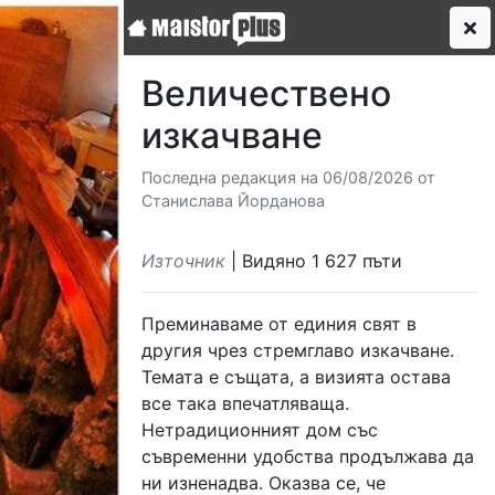
Величествено
изкачване
Последна редакция на 06/08/2026 от
Станислава Йорданова
Източник
| Видяно 1 627 пъти
Преминаваме от единия свят в
другия чрез стремглаво изкачване.
Темата е същата, а визията остава
все така впечатляваща.
Нетрадиционният дом със
съвременни удобства продължава да
ни изненадва. Оказва се, че