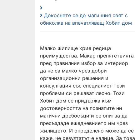
Докоснете се до магичния свят с
обиколка на впечатляващ Хобит дом
Малко жилище крие редица
преимущества. Макар препятствията
пред правилния избор за интериор
да не са малко чрез добри
организационни решения и
консултация със специалист тези
проблеми си решават лесно. Този
Хобит дом се придържа към
достоверността на познатите ни
магични дребосъци и се опитва да
пресъздаде ежедневнието им чрез
жилището. И определено може да се
каже, че резултатът е налице. За това