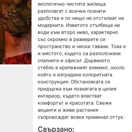
екологично чистите жилища
разполагат с всички познати
удобства и по нищо не отстъпват на
модерните. Извитото стълбище ни
води към второ ниво, характерно
със скромно в размерите си
пространство и ниски тавани. Това е
и мястото, където са разположени
спалните и офисът. Дървеното
стебло е крепежният елемент, около
който е изградена колоритната
конструкция. Обстановката се
придържа към познатата в целия
интериор, където властват
комфортът и красотата. Свежи
акценти и живи растения
съпровождат всеки преминал оттук.
Свързано: