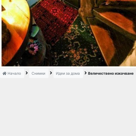
Начало
Снимки
Идеи за дома
Величествено изкачване