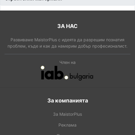
ЗА НАС
Развиваме MaistorPlus с идеята да разрешим познатия
проблем, къде и как да намерим добър професионалист.
Член на
За компанията
За MaistorPlus
Реклама