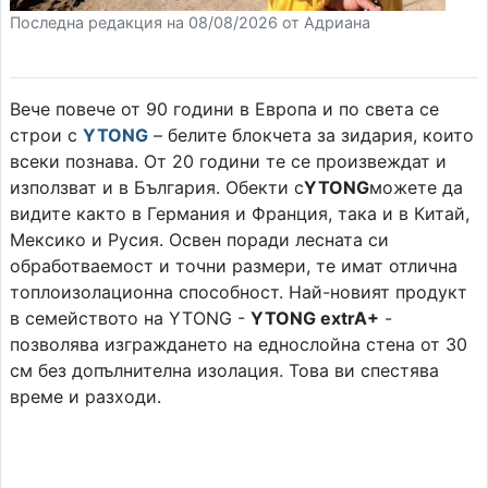
Последна редакция на 08/08/2026 от Адриана
Вече повече от 90 години в Европа и по света се
строи с
YTONG
– белите блокчета за зидария, които
всеки познава. От 20 години те се произвеждат и
използват и в България. Обекти с
YTONG
можете да
видите както в Германия и Франция, така и в Китай,
Мексико и Русия. Освен поради лесната си
обработваемост и точни размери, те имат отлична
топлоизолационна способност. Най-новият продукт
в семейството на YTONG -
YTONG extrA+
-
позволява изграждането на еднослойна стена от 30
см без допълнителна изолация. Това ви спестява
време и разходи.