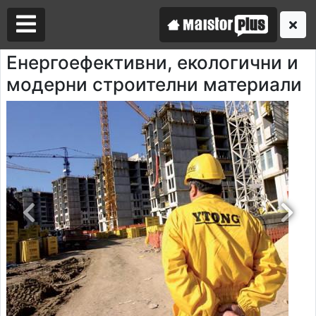
Енергоефективни, екологични и
модерни строителни материали
Аз съм майстор
Търся майстор