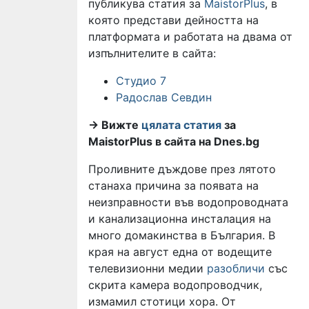
публикува статия за
MaistorPlus
, в
която представи дейността на
платформата и работата на двама от
изпълнителите в сайта:
Студио 7
Радослав Севдин
-> Вижте
цялата статия
за
MaistorPlus в сайта на Dnes.bg
Проливните дъждове през лятото
станаха причина за появата на
неизправности във водопроводната
и канализационна инсталация на
много домакинства в България. В
края на август една от водещите
телевизионни медии
разобличи
със
скрита камера водопроводчик,
измамил стотици хора. От