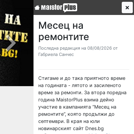
Месец на
ремонтите
Next
Последна редакция на 08/08/2026 от
Габриела Санчес
Стигаме и до така приятното време
на годината - лятото и засиленото
време за ремонти. За втора поредна
година MaistorPlus взима дейно
участие в кампанията “Месец на
ремонтите”, която продължи до
септември. В края на юли
новинарският сайт Dnes.bg