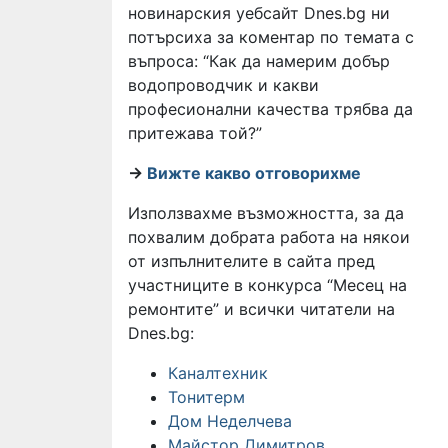
новинарския уебсайт Dnes.bg ни
потърсиха за коментар по темата с
въпроса: “Как да намерим добър
водопроводчик и какви
професионални качества трябва да
притежава той?”
->
Вижте какво отговорихме
Използвахме възможността, за да
похвалим добрата работа на някои
от изпълнителите в сайта пред
участниците в конкурса “Месец на
ремонтите” и всички читатели на
Dnes.bg:
Каналтехник
Тонитерм
Дом Неделчева
Майстор Димитров