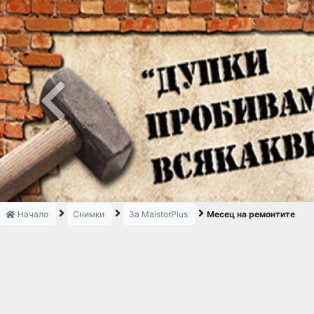
Previous
Начало
Снимки
За MaistorPlus
Месец на ремонтите