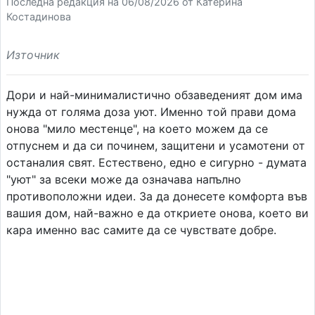
Последна редакция на 06/08/2026 от Катерина
Костадинова
Източник
Дори и най-минималистично обзаведеният дом има
нужда от голяма доза уют. Именно той прави дома
онова "мило местенце", на което можем да се
отпуснем и да си починем, защитени и усамотени от
останалия свят. Естествено, едно е сигурно - думата
"уют" за всеки може да означава напълно
противоположни идеи. За да донесете комфорта във
вашия дом, най-важно е да откриете онова, което ви
кара именно вас самите да се чувствате добре.