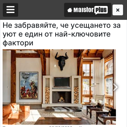
Не забравяйте, че усещането за
уют е един от най-ключовите
Аз съм майстор
фактори
Търся майстор