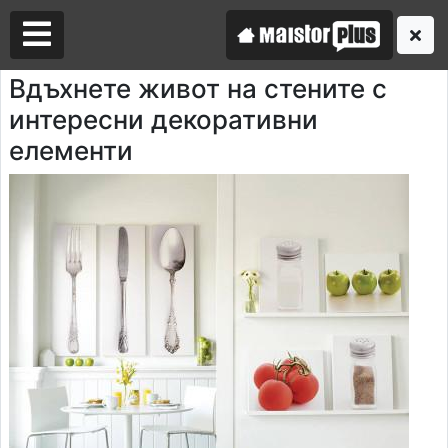
Вдъхнете живот на стените с
интересни декоративни
Аз съм майстор
елементи
Търся майстор