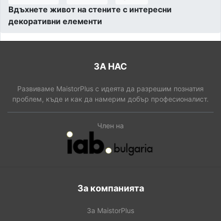
Вдъхнете живот на стените с интересни
декоративни елементи
ЗА НАС
Развиваме MaistorPlus с идеята да разрешим познатия
проблем, къде и как да намерим добър професионалист.
Член на
За компанията
За MaistorPlus