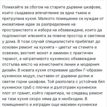
Помахайте за сбогом на старите дървени шкафове,
които създаваха впечатление за една тъмна и
претрупана кухня. Малкото помещение се нуждае от
иновативни идеи за разпределение на
пространството и избора на обзавеждане, които да
подпомогнат илюзията за повече простор и светлина
у дома. В този случай специалистите прибягват до
основен ремонт на кухнята – цветът на стените е
освежен, вехтият мокет е заменен с практичен
теракот, а натрапчивото кухненско обзавеждане
отстъпва място на изчистените линии и модерния
дизайн. В новата кухня откриваме удобен Г-образен
кухненски модул, съставен от дървени долни и
светли горни шкафове. Той разполага с устойчив бял
кухненски гръб с плочки и дълготраен кухненски
плот от гранит, който гарантира, че следващ ремонт
на тази кухня скоро няма да е необходим. В
помещението е изграден още масивен кухненски