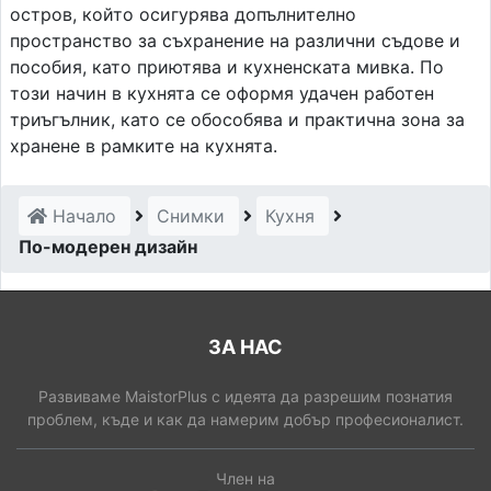
остров, който осигурява допълнително
пространство за съхранение на различни съдове и
пособия, като приютява и кухненската мивка. По
този начин в кухнята се оформя удачен работен
триъгълник, като се обособява и практична зона за
хранене в рамките на кухнята.
Начало
Снимки
Кухня
По-модерен дизайн
ЗА НАС
Развиваме MaistorPlus с идеята да разрешим познатия
проблем, къде и как да намерим добър професионалист.
Член на