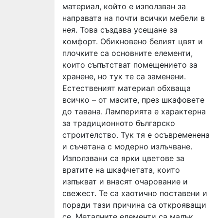
материал, който е използван за
направата на почти всички мебели в
нея. Това създава усещане за
комфорт. Обикновено белият цвят и
плочките са основните елементи,
които съпътстват помещението за
хранене, но тук те са заменени.
Естественият материал обхваща
всичко – от масите, през шкафовете
до тавана. Ламперията е характерна
за традиционното българско
строителство. Тук тя е осъвременена
и съчетана с модерно излъчване.
Използвани са ярки цветове за
вратите на шкафчетата, които
изпъкват и внасят очарование и
свежест. Те са хаотично поставени и
поради тази причина са открояващи
се. Металните елементи са малък