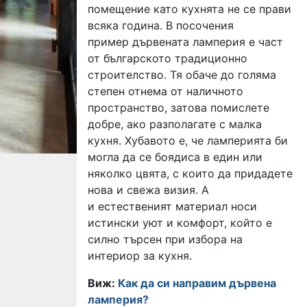
помещение като кухнята не се прави
всяка година. В посочения
пример дървената ламперия е част
от българското традиционно
строителство. Тя обаче до голяма
степен отнема от наличното
пространство, затова помислете
добре, ако разполагате с малка
кухня. Хубавото е, че ламперията би
могла да се боядиса в един или
няколко цвята, с които да придадете
нова и свежа визия. А
и естественият материал носи
истински уют и комфорт, който е
силно търсен при избора на
интериор за кухня.
Виж:
Как да си направим дървена
ламперия?