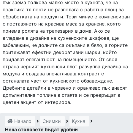
пък заема толкова малко място в кухнята, че на
практика тя почти не разполага с работна площ за
обработката на продукти. Този минус е компенсиран
с поставянето на красива маса за хранене, която
приема ролята на трапезария в дома. Ако се
вгледаме в дизайна на кухненските шкафове, ще
забележим, че долните са окъпани в бяло, а горните
притежават ефектни декоративни шарки, който
придават елегантност на помещението. От своя
страна черният кухненски плот разчупва дизайна на
модула и създава впечатляващ контраст с
останалата част от кухненското обзавеждане.
Дребните детайли в червено и оранжево пък внасят
допълнителна топлина в стаята и се превръщат в
цветен акцент от интериора.
Начало
Снимки
Кухня
Нека столовете бъдат удобни