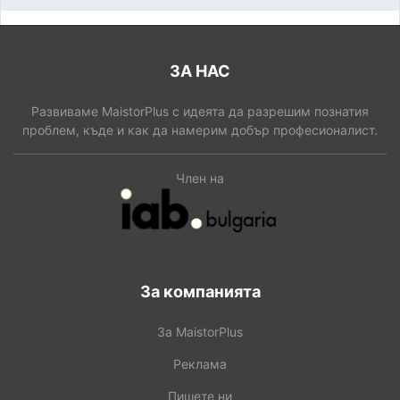
ЗА НАС
Развиваме MaistorPlus с идеята да разрешим познатия
проблем, къде и как да намерим добър професионалист.
Член на
За компанията
За MaistorPlus
Реклама
Пишете ни