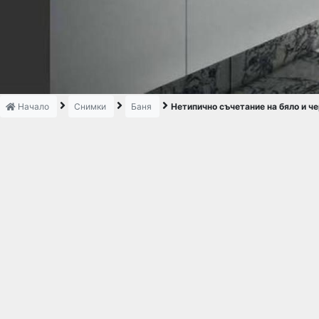
Начало
Снимки
Баня
Нетипично съчетание на бяло и ч