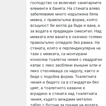
господство се включват санитарните
елементи в банята. На стената вляво
забелязваме много издължена бяла
мивка, с правоъгълна форма, която
всъщност би могла да бъде и вана, а
за водата е предвиден смесител. Над
мивката или ваната е окачено голямо
правоъгълно огледало без рамка. На
стената, която е перпендикулярна на
тази с мивката, са монтирани
конзолна тоалетна чиния с квадратен
капак с леко заоблени външни ъгли и
леко стесняваща се надолу, както и
биде с подобна форма. Тоалетната
чиния и бидето са в стандартен бял
цвят, а тоалетното казанче е
вградено в стената над тоалетната
чиния, където виждаме метално
табло с бутони за пукане на водата.