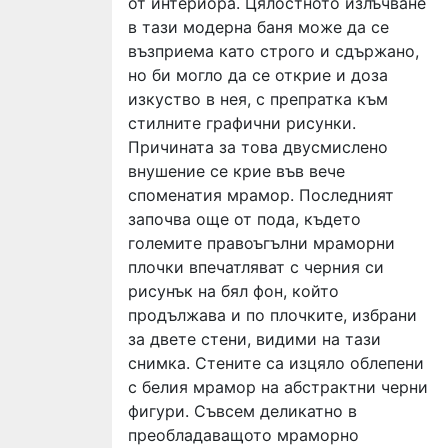
от интериора. Цялостното излъчване
в тази модерна баня може да се
възприема като строго и сдържано,
но би могло да се открие и доза
изкуство в нея, с препратка към
стилните графични рисунки.
Причината за това двусмислено
внушение се крие във вече
споменатия мрамор. Последният
започва още от пода, където
големите правоъгълни мраморни
плочки впечатляват с черния си
рисунък на бял фон, който
продължава и по плочките, избрани
за двете стени, видими на тази
снимка. Стените са изцяло облепени
с белия мрамор на абстрактни черни
фигури. Съвсем деликатно в
преобладаващото мраморно