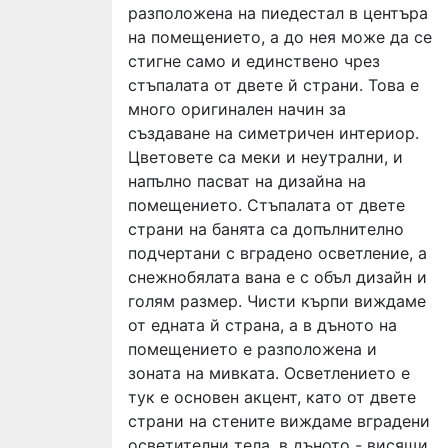
разположена на пиедестал в центъра
на помещението, а до нея може да се
стигне само и единствено чрез
стъпалата от двете й страни. Това е
много оригинален начин за
създаване на симетричен интериор.
Цветовете са меки и неутрални, и
напълно пасват на дизайна на
помещението. Стъпалата от двете
страни на банята са допълнително
подчертани с вградено осветление, а
снежнобялата вана е с объл дизайн и
голям размер. Чисти кърпи виждаме
от едната й страна, а в дъното на
помещението е разположена и
зоната на мивката. Осветлението е
тук е основен акцент, като от двете
страни на стените виждаме вградени
осветителни тела, в дъното - висящи