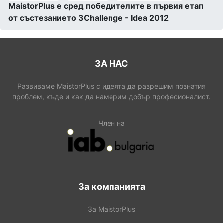
MaistorPlus е сред победителите в първия етап
от състезанието 3Challenge - Idea 2012
ЗА НАС
Развиваме MaistorPlus с идеята да разрешим познатия
проблем, къде и как да намерим добър професионалист.
Член на
За компанията
За MaistorPlus