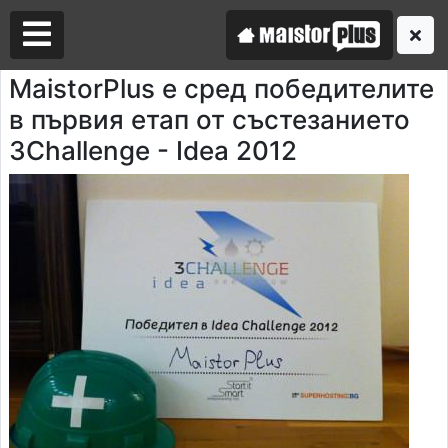
MaistorPlus е сред победителите
в първия етап от състезанието
Аз съм майстор
3Challenge - Idea 2012
Търся майстор