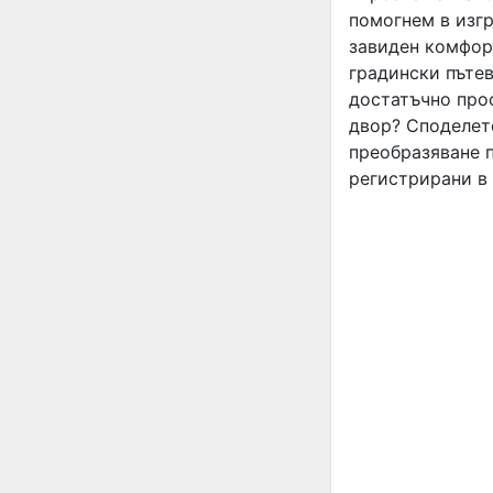
помогнем в изг
завиден комфор
градински пътев
достатъчно прос
двор? Споделете
преобразяване 
регистрирани в 