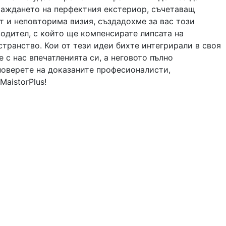
раждането на перфектния екстериор, съчетаващ
т и неповторима визия, създадохме за вас този
одител, с който ще компенсирате липсата на
транство. Кои от тези идеи бихте интегрирали в своя
 с нас впечатленията си, а неговото пълно
поверете на доказаните професионалисти,
MaistorPlus!