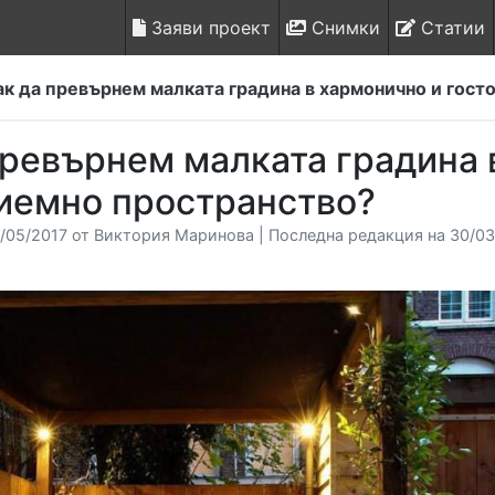
Заяви проект
Снимки
Статии
ак да превърнем малката градина в хармонично и гос
превърнем малката градина 
иемно пространство?
/05/2017 от Виктория Маринова | Последна редакция на 30/03