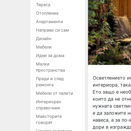
Тераса
Отопление
Апартаменти
Направи си сам
Дизайн
Мебели
Идеи за дома
Малки
пространства
Осветлението иг
Преди и след
интериора, така
ремонта
Ето защо е необ
Мебели от палети
които да не отн
Интериорен
нужната светлин
справочник
е да заложите н
Майсторите
навеса, а за по
говорят
дори в изгражда
Ценови съветник