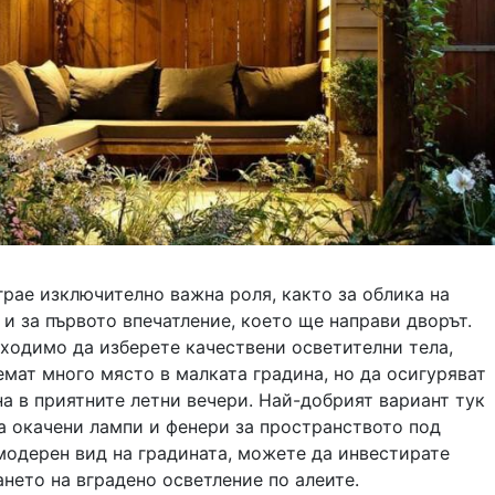
рае изключително важна роля, както за облика на
 и за първото впечатление, което ще направи дворът.
ходимо да изберете качествени осветителни тела,
емат много място в малката градина, но да осигуряват
а в приятните летни вечери. Най-добрият вариант тук
а окачени лампи и фенери за пространството под
-модерен вид на градината, можете да инвестирате
нето на вградено осветление по алеите.