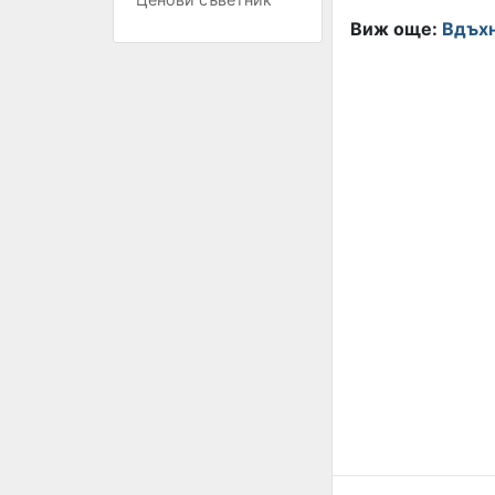
Виж още:
Вдъхн