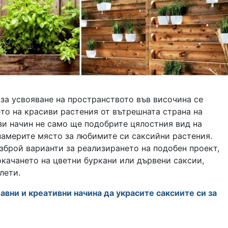
за усвояване на пространството във височина се
то на красиви растения от вътрешната страна на
зи начин не само ще подобрите цялостния вид на
намерите място за любимите си саксийни растения.
зброй варианти за реализирането на подобен проект,
качането на цветни буркани или дървени саксии,
лети.
бавни и креативни начина да украсите саксиите си за