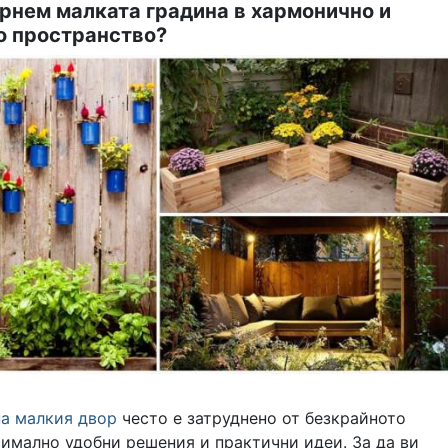
рнем малката градина в хармонично и
о пространство?
а малкия двор
често е затруднено от безкрайното
имално удобни решения и практични идеи. За да ви