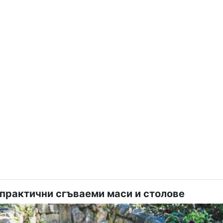
практични сгъваеми маси и столове