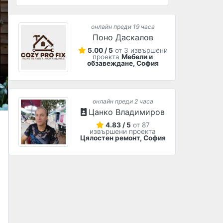
онлайн преди 19 часа
Поно Даскалов
5.00 / 5
от 3 извършени
проекта
Мебели и
обзавеждане, София
онлайн преди 2 часа
Цанко Владимиров
4.83 / 5
от 87
извършени проекта
Цялостен ремонт, София